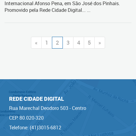
Internacional Afonso Pena, em São José dos Pinhais.
Promovido pela Rede Cidade Digital... ...
«
1
2
3
4
5
»
REDE CIDADE DIGITAL
Rua Marechal Deodoro 503 - Centro
CEP: 80.020-320
Telefone: (41)3015-6812