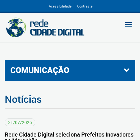
Ir
Acessibilidade
Contraste
para
conteúdo
Togg
navi
COMUNICAÇÃO
Notícias
31/07/2026
Rede Cidade Digital seleciona Prefeitos Inovadores