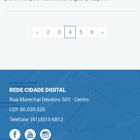
«
2
3
4
5
6
»
REDE CIDADE DIGITAL
Rua Marechal Deodoro 503 - Centro
CEP: 80.020-320
Telefone: (41)3015-6812