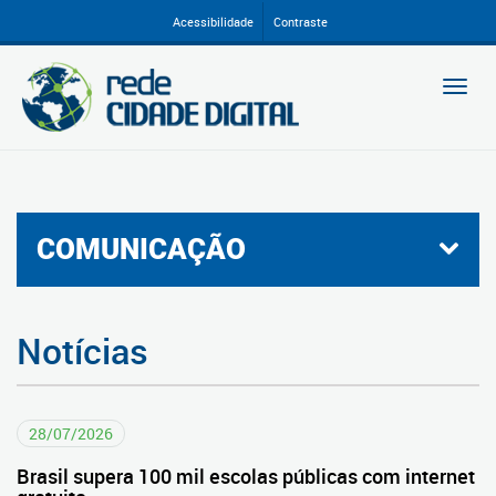
Ir
Acessibilidade
Contraste
para
conteúdo
Togg
navi
COMUNICAÇÃO
Notícias
28/07/2026
Brasil supera 100 mil escolas públicas com internet