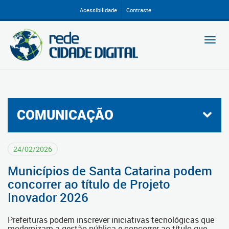
Ir
Acessibilidade
Contraste
para
conteúdo
Togg
navi
COMUNICAÇÃO
24/02/2026
Municípios de Santa Catarina podem
concorrer ao título de Projeto
Inovador 2026
Prefeituras podem inscrever iniciativas tecnológicas que
modernizam a gestão pública e concorrer ao título que